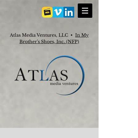
Atlas Media Ventures, LLC •
In My
Brother's Shoes, Inc. (NFP)